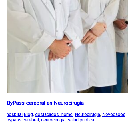
ByPass cerebral en Neurocirugía
hospital
Blog
destacados_home
Neurocirugia
Novedades
,
,
,
bypass cerebral
neurocirugia
salud publica
,
,