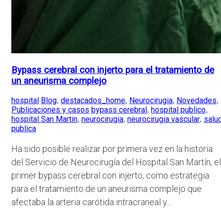
Bypass cerebral con injerto para el tratamiento de
un aneurisma complejo
hospital
Blog
destacados_home
Neurocirugia
Novedades
,
,
,
,
Publicaciones y casos
bypass cerebral
hospital publico
,
,
hospital San Martin
neurocirugia
neurocirugia vascular
salu
,
,
,
publica
Ha sido posible realizar por primera vez en la historia
del Servicio de Neurocirugía del Hospital San Martín, el
primer bypass cerebral con injerto, como estrategia
para el tratamiento de un aneurisma complejo que
afectaba la arteria carótida intracraneal y…