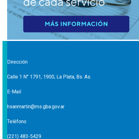
Dirección
Calle 1 N° 1791, 1900, La Plata, Bs. As.
E-Mail
hsanmartin@ms.gba.gov.ar
Teléfono
(221) 483-5429