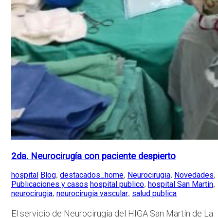
2da. Neurocirugía con paciente despierto
hospital
Blog
destacados_home
Neurocirugia
Novedades
,
,
,
,
Publicaciones y casos
hospital publico
hospital San Martin
,
,
neurocirugia
neurocirugia vascular
salud publica
,
,
El servicio de Neurocirugía del HIGA San Martín de La