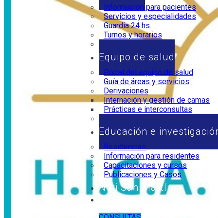
Información para pacientes
Servicios y especialidades
Guardia 24 hs.
Turnos y horarios
Horarios de visita
Equipo de salud
Portal del equipo de salud
Guía de áreas y servicios
Derivaciones
Internación y gestión de camas
Prácticas e interconsultas
Marco legal
Educación e investigació
Residencias
Información para residentes
Capacitaciones y cursos
Publicaciones y Casos
Noti San Martín
Contacto
CONSULTAS