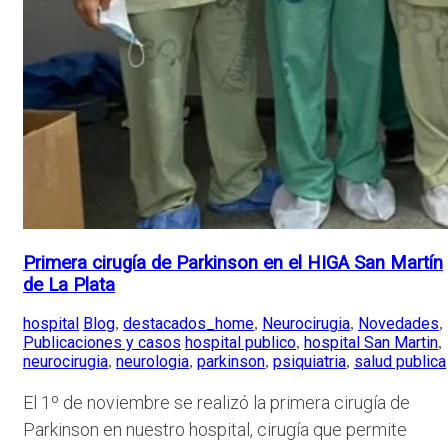
Primera cirugía de Parkinson en el HIGA San Martín
de La Plata
hospital
Blog
destacados_home
Neurocirugia
Novedades
,
,
,
,
Publicaciones y casos
hospital publico
hospital San Martin
,
,
neurocirugia
neurologia
parkinson
psiquiatria
salud publica
,
,
,
,
El 1º de noviembre se realizó la primera cirugía de
Parkinson en nuestro hospital, cirugía que permite