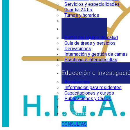
Servicios y especialidades
Guardia 24 hs.
Turnos y horarios
Horarios de visita
Equipo de salud
Portal del equipo de salud
Guía de áreas y servicios
Derivaciones
Internación y gestión de camas
Prácticas e interconsultas
Marco legal
Educación e investigaci
Residencias
Información para residentes
Capacitaciones y cursos
Publicaciones y Casos
Noti San Martín
Contacto
CONSULTAS