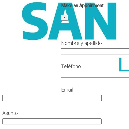
Make an Appoinment
×
Nombre y apellido
Teléfono
Email
Asunto