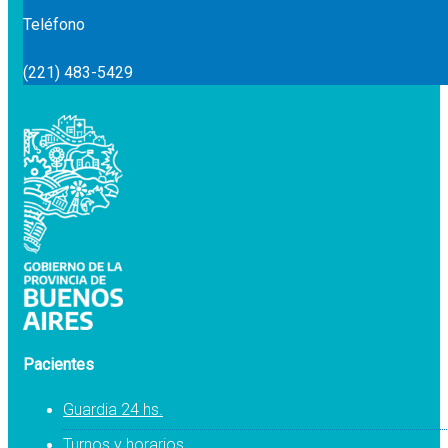
Teléfono
(221) 483-5429
Pacientes
Guardia 24 hs.
Turnos y horarios