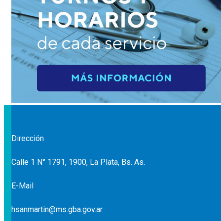
Dirección
Calle 1 N° 1791, 1900, La Plata, Bs. As.
E-Mail
hsanmartin@ms.gba.gov.ar