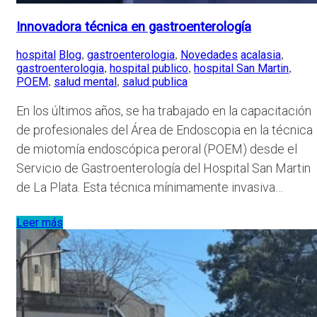
Innovadora técnica en gastroenterología
hospital
Blog
gastroenterologia
Novedades
acalasia
,
,
,
gastroenterologia
hospital publico
hospital San Martin
,
,
,
POEM
salud mental
salud publica
,
,
En los últimos años, se ha trabajado en la capacitación
de profesionales del Área de Endoscopia en la técnica
de miotomía endoscópica peroral (POEM) desde el
Servicio de Gastroenterología del Hospital San Martin
de La Plata. Esta técnica mínimamente invasiva…
Leer más