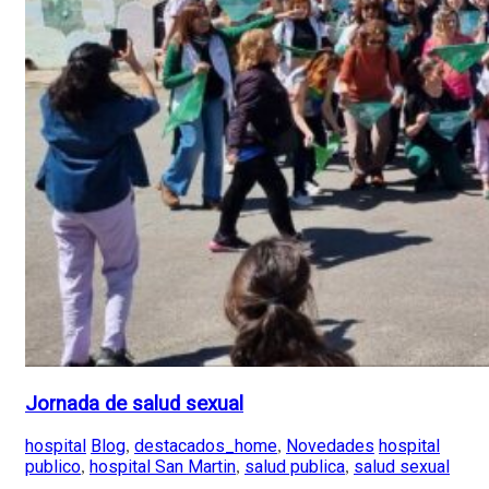
Jornada de salud sexual
hospital
Blog
destacados_home
Novedades
hospital
,
,
publico
hospital San Martin
salud publica
salud sexual
,
,
,