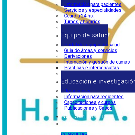
Información para pacientes
Servicios y especialidades
Guardia 24 hs.
Turnos y horarios
Horarios de visita
Equipo de salud
Portal del equipo de salud
Guía de áreas y servicios
Derivaciones
Internación y gestión de camas
Prácticas e interconsultas
Marco legal
Educación e investigació
Residencias
Información para residentes
Capacitaciones y cursos
Publicaciones y Casos
Noti San Martín
Contacto
CONSULTAS