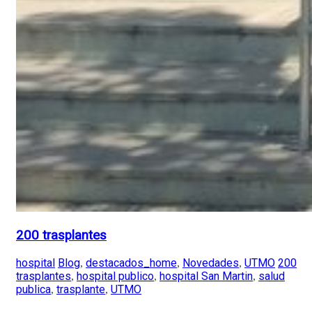
200 trasplantes
hospital
Blog
destacados_home
Novedades
UTMO
200
,
,
,
trasplantes
hospital publico
hospital San Martin
salud
,
,
,
publica
trasplante
UTMO
,
,