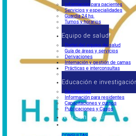
Información para pacientes
Servicios y especialidades
Guardia 24 hs.
Turnos y horarios
Horarios de visita
Equipo de salud
Portal del equipo de salud
Guía de áreas y servicios
Derivaciones
Internación y gestión de camas
Prácticas e interconsultas
Marco legal
Educación e investigació
Residencias
Información para residentes
Capacitaciones y cursos
Publicaciones y Casos
Noti San Martín
Contacto
CONSULTAS