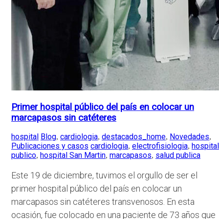
Primer hospital público del país en colocar un
marcapasos sin catéteres
hospital
Blog
cardiologia
destacados_home
Novedades
,
,
,
,
Publicaciones y casos
cardiologia
electrofisiologia
hospital
,
,
publico
hospital San Martin
marcapasos
salud publica
,
,
,
Este 19 de diciembre, tuvimos el orgullo de ser el
primer hospital público del país en colocar un
marcapasos sin catéteres transvenosos. En esta
ocasión, fue colocado en una paciente de 73 años que