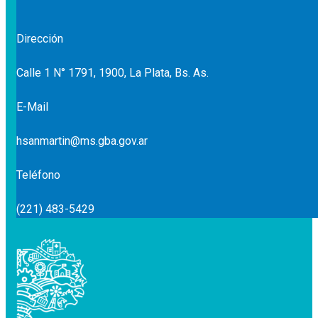
entradas
Dirección
Calle 1 N° 1791, 1900, La Plata, Bs. As.
E-Mail
hsanmartin@ms.gba.gov.ar
Teléfono
(221) 483-5429