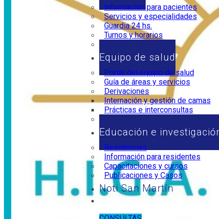
Información para pacientes
Servicios y especialidades
Guardia 24 hs.
Turnos y horarios
Horarios de visita
Equipo de salud
Portal del equipo de salud
Guía de áreas y servicios
Derivaciones
Internación y gestión de camas
Prácticas e interconsultas
Marco legal
Educación e investigació
Residencias
Información para residentes
Capacitaciones y cursos
Publicaciones y Casos
Noti San Martín
Contacto
CONSULTAS