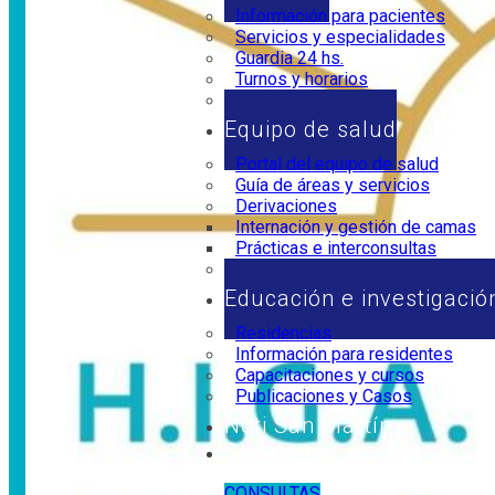
Información para pacientes
Servicios y especialidades
Guardia 24 hs.
Turnos y horarios
Horarios de visita
Equipo de salud
Portal del equipo de salud
Guía de áreas y servicios
Derivaciones
Internación y gestión de camas
Prácticas e interconsultas
Marco legal
Educación e investigació
Residencias
Información para residentes
Capacitaciones y cursos
Publicaciones y Casos
Noti San Martín
Contacto
CONSULTAS